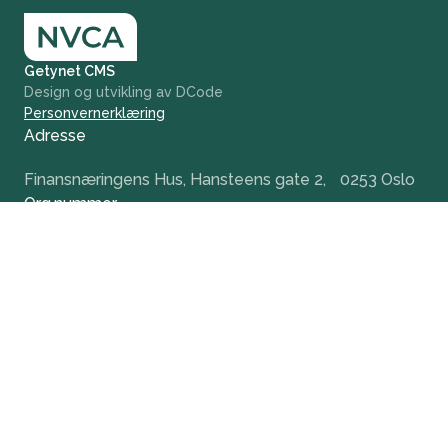
Getynet CMS
Design og utvikling av DCode
Personvernerklæring
Adresse
Finansnæringens Hus, Hansteens gate 2, 0253 Oslo
Org.nummer
984 379 846
+47 932 51 124
office@nvca.no
LinkedIn
Nyhetsbrev
Hold deg oppdatert og få tidlig tilgang til våre