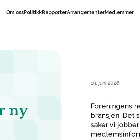
Om oss
Politikk
Rapporter
Arrangementer
Medlemmer
19. juni 2026
r ny
Foreningens net
bransjen. Det sk
saker vi jobbe
medlemsinfor