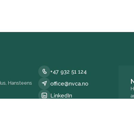
+47 932 51 124
us, Hansteens
office@nvca.no
H
LinkedIn
a