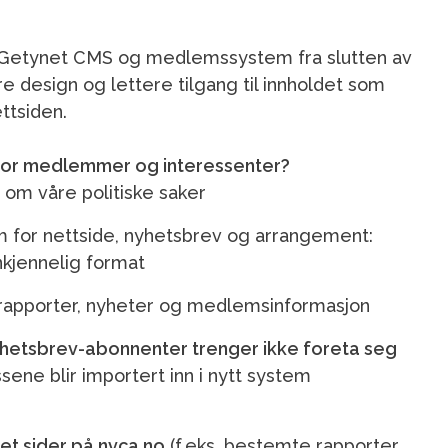
l Getynet CMS og medlemssystem fra slutten av
kere design og lettere tilgang til innholdet som
ttsiden.
 for medlemmer og interessenter?
 om våre politiske saker
m for nettside, nyhetsbrev og arrangement:
nkjennelig format
il rapporter, nyheter og medlemsinformasjon
hetsbrev-abonnenter trenger ikke foreta seg
sene blir importert inn i nytt system
t sider på nvca.no
(f.eks. bestemte rapporter