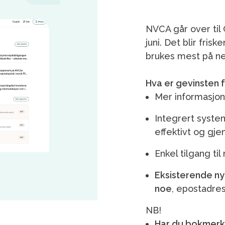
NVCA går over ti
juni. Det blir fris
brukes mest på ne
Hva er gevinsten
Mer informasjon
Integrert syste
effektivt og gje
Enkel tilgang t
Eksisterende ny
noe
, epostadres
NB!
Har du bokmerke