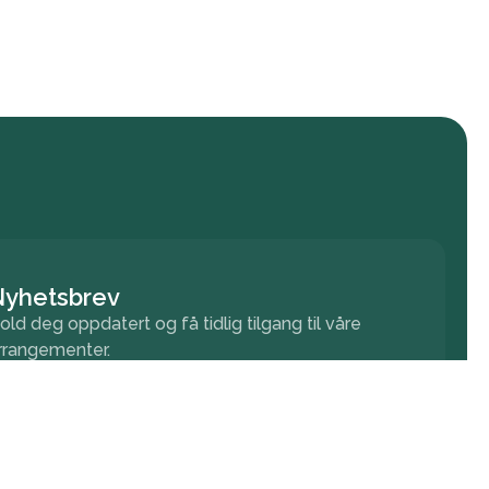
Nyhetsbrev
old deg oppdatert og få tidlig tilgang til våre
rrangementer.
Meld på nyhetsbrev