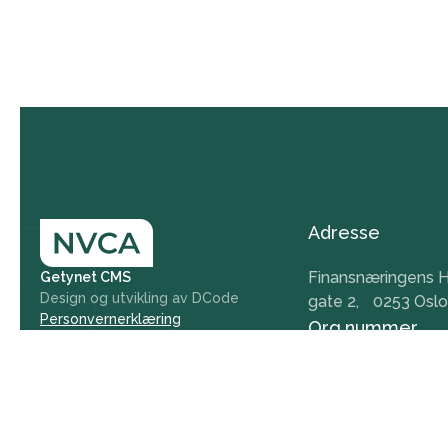
Adresse
Finansnæringens H
Getynet CMS
Design og utvikling av DCode
gate 2, 0253 Oslo
Personvernerklæring
Org.nummer
984 379 846