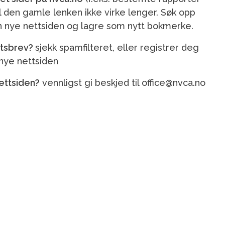
il den gamle lenken ikke virke lenger. Søk opp
n nye nettsiden og lagre som nytt bokmerke.
etsbrev?
sjekk spamfilteret, eller registrer deg
nye nettsiden
nettsiden?
vennligst gi beskjed til office@nvca.no