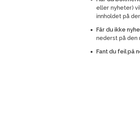
eller nyheter) v
innholdet på de
Får du ikke nyh
nederst på den 
Fant du feil på 