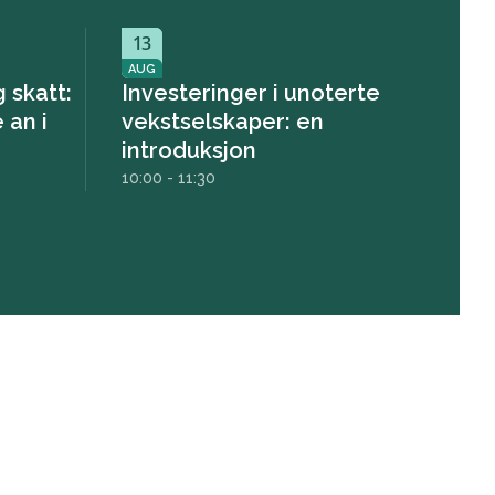
13
AUG
 skatt:
Investeringer i unoterte
 an i
vekstselskaper: en
introduksjon
10:00 - 11:30