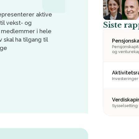
epresenterer aktive
til vekst- og
Siste ra
0 medlemmer i hele
skal ha tilgang til
Pensjonska
Pensjonskapit
ige
og venturekap
Aktivitets
Investeringer
Verdiskapi
Sysselsetting