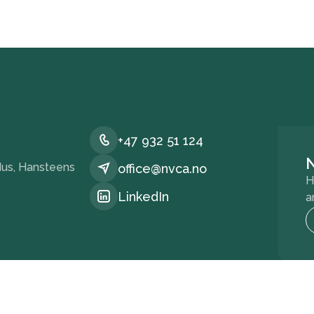
+47 932 51 124
us, Hansteens
office@nvca.no
H
LinkedIn
a