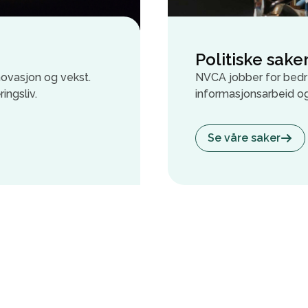
Politiske sake
novasjon og vekst.
NVCA jobber for bedre
ingsliv.
informasjonsarbeid o
Se våre saker