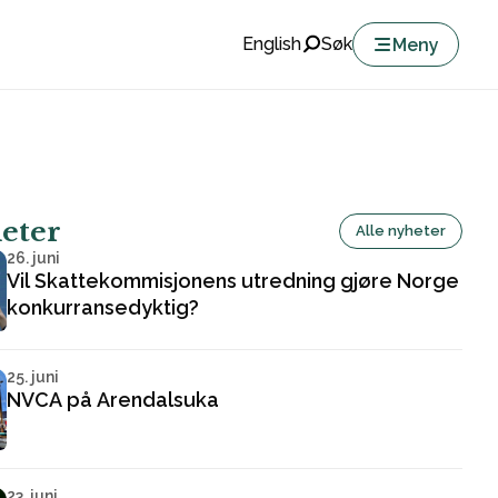
English
Søk
Meny
heter
Alle nyheter
26. juni
Vil Skattekommisjonens utredning gjøre Norge
konkurransedyktig?
25. juni
NVCA på Arendalsuka
23. juni