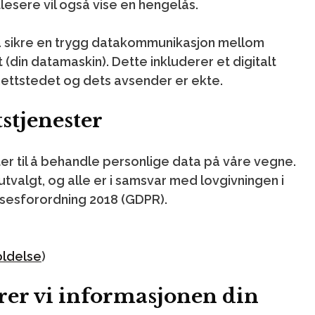
lesere vil også vise en hengelås.
å sikre en trygg datakommunikasjon mellom
t (din datamaskin). Dette inkluderer et digitalt
 nettstedet og dets avsender er ekte.
tstjenester
ter til å behandle personlige data på våre vegne.
tvalgt, og alle er i samsvar med lovgivningen i
sesforordning 2018 (GDPR).
oldelse
)
grer vi informasjonen din