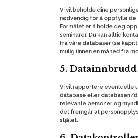
Vi vil beholde dine personli
nødvendig for å oppfylle de 
Formålet er å holde deg oppd
seminarer. Du kan alltid konta
fra våre databaser (se kapitt
mulig (innen en måned fra mo
5. Datainnbrudd
Vi vil rapportere eventuelle
database eller databasen/data
relevante personer og myndi
det fremgår at personopplysni
stjålet.
6. Datakontrolle