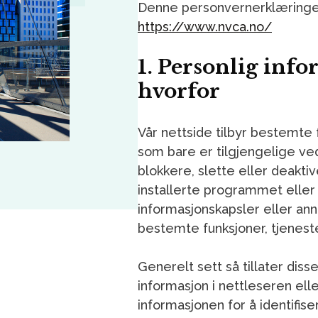
Denne personvernerklæringe
https://www.nvca.no/
1. Personlig info
hvorfor
Vår nettside tilbyr bestemte 
som bare er tilgjengelige ved
blokkere, slette eller deakti
installerte programmet eller e
informasjonskapsler eller ann
bestemte funksjoner, tjenester
Generelt sett så tillater dis
informasjon i nettleseren ell
informasjonen for å identifise