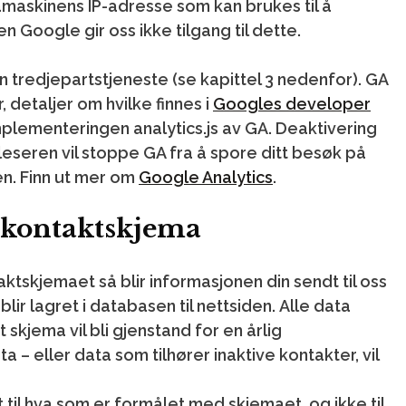
amaskinens IP-adresse som kan brukes til å
n Google gir oss ikke tilgang til dette.
 tredjepartstjeneste (se kapittel 3 nedenfor). GA
 detaljer om hvilke finnes i
Googles developer
mplementeringen analytics.js av GA. Deaktivering
leseren vil stoppe GA fra å spore ditt besøk på
en. Finn ut mer om
Google Analytics
.
/ kontaktskjema
ktskjemaet så blir informasjonen din sendt til oss
blir lagret i databasen til nettsiden. Alle data
 skjema vil bli gjenstand for en årlig
 – eller data som tilhører inaktive kontakter, vil
t til hva som er formålet med skjemaet, og ikke til