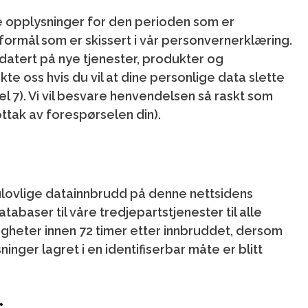
ge opplysninger for den perioden som er
formål som er skissert i vår personvernerklæring.
atert på nye tjenester, produkter og
kte oss hvis du vil at dine personlige data slette
el 7). Vi vil besvare henvendelsen så raskt som
ttak av forespørselen din).
 ulovlige datainnbrudd på denne nettsidens
baser til våre tredjepartstjenester til alle
gheter innen 72 timer etter innbruddet, dersom
nger lagret i en identifiserbar måte er blitt
r