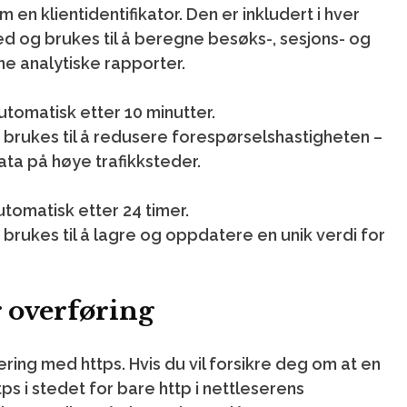
en klientidentifikator. Den er inkludert i hver
ed og brukes til å beregne besøks-, sesjons- og
e analytiske rapporter.
utomatisk etter 10 minutter.
brukes til å redusere forespørselshastigheten –
ta på høye trafikksteder.
utomatisk etter 24 timer.
rukes til å lagre og oppdatere en unik verdi for
r overføring
ring med https. Hvis du vil forsikre deg om at en
ttps i stedet for bare http i nettleserens