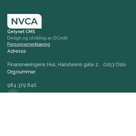
Getynet CMS
Design og utvikling av DCode
Personvernerklæring
Adresse
Finansnæringens Hus, Hansteens gate 2, 0253 Oslo
Org.nummer
984 379 846
+47 932 51 124
office@nvca.no
LinkedIn