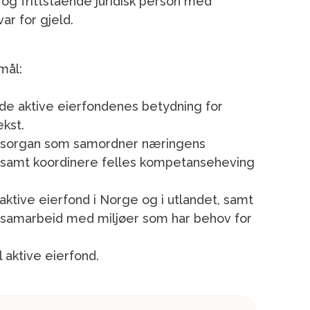
og frittstående juridisk person med
ar for gjeld.
mål:
 de aktive eierfondenes betydning for
kst.
llesorgan som samordner næringens
 samt koordinere felles kompetanseheving
ktive eierfond i Norge og i utlandet, samt
 samarbeid med miljøer som har behov for
l aktive eierfond.