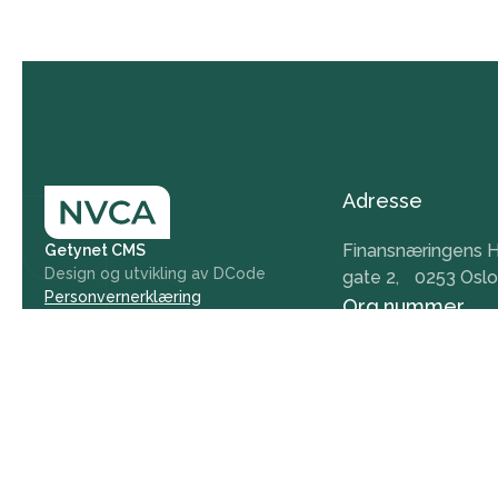
Adresse
Finansnæringens H
Getynet CMS
Design og utvikling av DCode
gate 2, 0253 Oslo
Personvernerklæring
Org.nummer
984 379 846