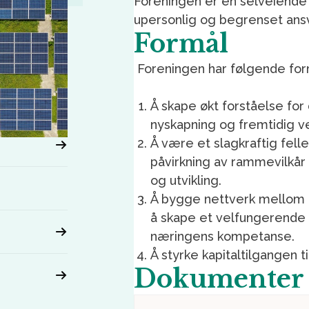
Foreningen er en selveiende 
upersonlig og begrenset ansv
Formål
Foreningen har følgende for
Å skape økt forståelse for
nyskapning og fremtidig ve
Å være et slagkraftig fe
påvirkning av rammevilkår
og utvikling.
Å bygge nettverk mellom a
å skape et velfungerende
næringens kompetanse.
Å styrke kapitaltilgangen ti
Dokumenter