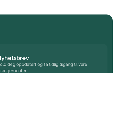
Nyhetsbrev
old deg oppdatert og få tidlig tilgang til våre
rrangementer.
Meld på nyhetsbrev