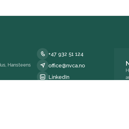
+47 932 51 124
us, Hansteens
office@nvca.no
H
LinkedIn
a