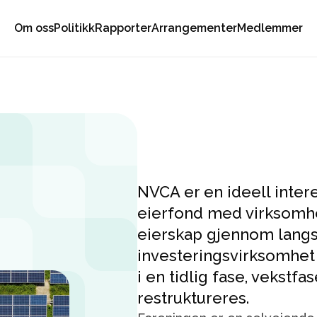
Om oss
Politikk
Rapporter
Arrangementer
Medlemmer
NVCA er en ideell inter
eierfond med virksomhe
eierskap gjennom langsi
investeringsvirksomhet 
i en tidlig fase, vekstfa
restruktureres.