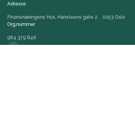
Adresse
Finansnæringens Hus, Hansteens gate 2, 0253 Oslo
Org.nummer
984 379 846
+47 932 51 124
office@nvca.no
LinkedIn
Nyhetsbrev
Hold deg oppdatert og få tidlig tilgang til våre
arrangementer.
Meld på nyhetsbrev