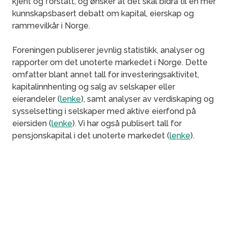
kjent og forstått, og ønsker at det skal bidra til en mer
kunnskapsbasert debatt om kapital, eierskap og
rammevilkår i Norge.
Foreningen publiserer jevnlig statistikk, analyser og
rapporter om det unoterte markedet i Norge. Dette
omfatter blant annet tall for investeringsaktivitet,
kapitalinnhenting og salg av selskaper eller
eierandeler (
lenke
), samt analyser av verdiskaping og
sysselsetting i selskaper med aktive eierfond på
eiersiden (
lenke
). Vi har også publisert tall for
pensjonskapital i det unoterte markedet (
lenke
).