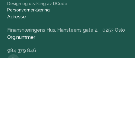
Design og utvikling av DCode
Personvernerklæring
Adresse
Finansnæringens Hus, Hansteens gate 2, 0253 Oslo
Org.nummer
984 379 846
+47 932 51 124
office@nvca.no
LinkedIn
Nyhetsbrev
Hold deg oppdatert og få tidlig tilgang til våre
arrangementer.
Meld på nyhetsbrev