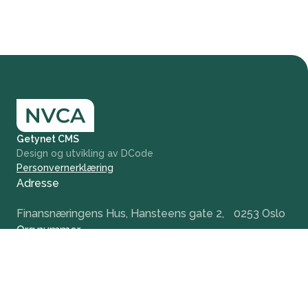
Getynet CMS
Design og utvikling av DCode
Personvernerklæring
Adresse
Finansnæringens Hus, Hansteens gate 2, 0253 Oslo
Org.nummer
984 379 846
+47 932 51 124