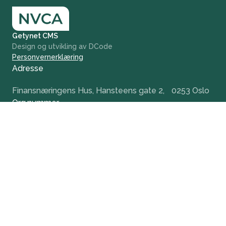
Getynet CMS
Design og utvikling av DCode
Personvernerklæring
Adresse
Finansnæringens Hus, Hansteens gate 2, 0253 Oslo
Org.nummer
984 379 846
+47 932 51 124
office@nvca.no
LinkedIn
Nyhetsbrev
Hold deg oppdatert og få tidlig tilgang til våre