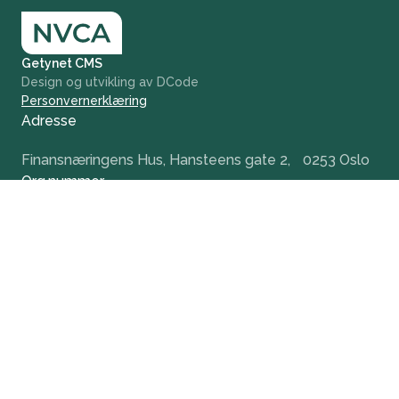
Getynet CMS
Design og utvikling av DCode
Personvernerklæring
Adresse
Finansnæringens Hus, Hansteens gate 2, 0253 Oslo
Org.nummer
984 379 846
+47 932 51 124
office@nvca.no
LinkedIn
Nyhetsbrev
Hold deg oppdatert og få tidlig tilgang til våre