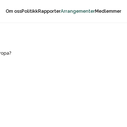
Om oss
Politikk
Rapporter
Arrangementer
Medlemmer
uropa?