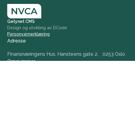
Getynet CMS
Design og utvikling av DCode
Personvernerklæring
Adresse
Finansnæringens Hus, Hansteens gate 2, 0253 Oslo
Org.nummer
984 379 846
+47 932 51 124
office@nvca.no
LinkedIn
Nyhetsbrev
Hold deg oppdatert og få tidlig tilgang til våre