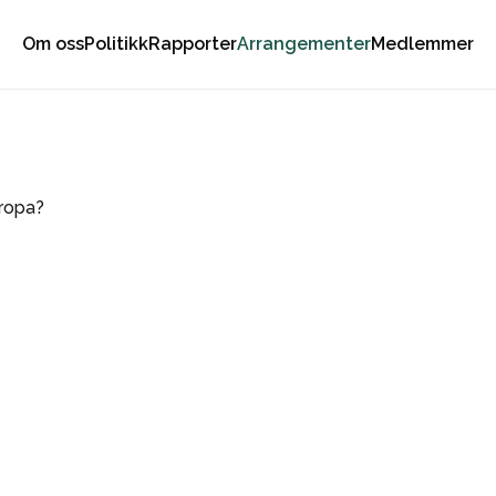
Om oss
Politikk
Rapporter
Arrangementer
Medlemmer
uropa?