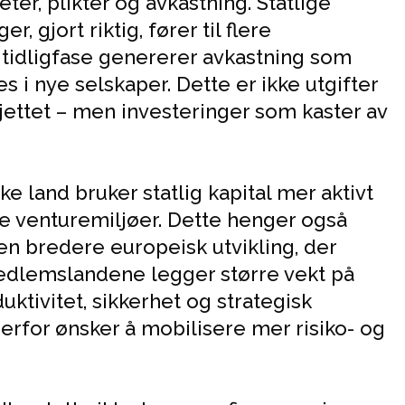
er, plikter og avkastning. Statlige
, gjort riktig, fører til flere
i tidligfase genererer avkastning som
s i nye selskaper. Dette er ikke utgifter
jettet – men investeringer som kaster av
e land bruker statlig kapital mer aktivt
ine venturemiljøer. Dette henger også
 bredere europeisk utvikling, der
dlemslandene legger større vekt på
uktivitet, sikkerhet og strategisk
erfor ønsker å mobilisere mer risiko- og