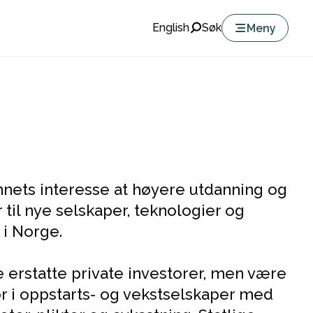
English
Søk
Meny
nnets interesse at høyere utdanning og
 til nye selskaper, teknologier og
 i Norge.
e erstatte private investorer, men være
 i oppstarts- og vekstselskaper med