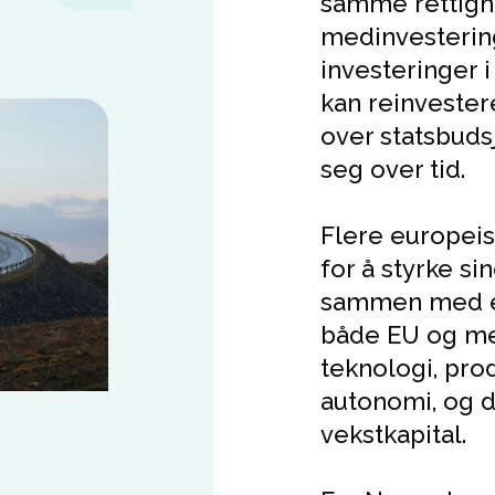
samme rettighet
medinvesteringer
investeringer 
kan reinvestere
over statsbuds
seg over tid.
Flere europeisk
for å styrke s
sammen med en
både EU og me
teknologi, prod
autonomi, og d
vekstkapital.