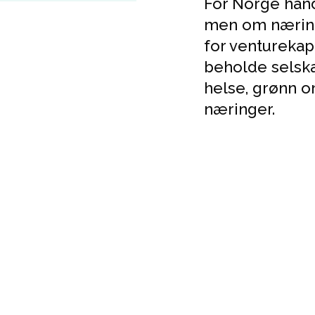
For Norge hand
men om næring
for venturekapi
beholde selska
helse, grønn o
næringer.