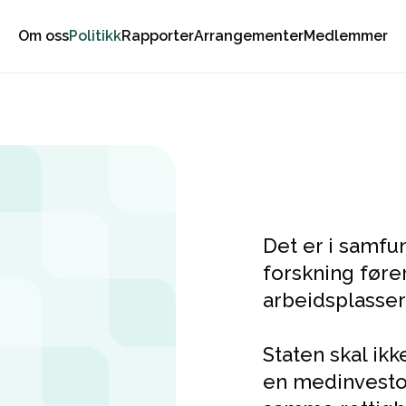
Om oss
Politikk
Rapporter
Arrangementer
Medlemmer
Det er i samfu
forskning fører
arbeidsplasser
Staten skal ikk
en medinvestor