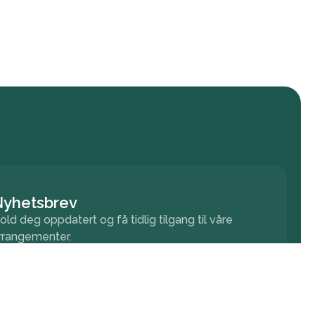
Nyhetsbrev
old deg oppdatert og få tidlig tilgang til våre
rrangementer.
Meld på nyhetsbrev