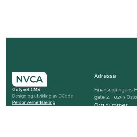
Adresse
Finansnæringens H
Getynet CMS
Design og utvikling av DCode
gate 2, 0253 Oslo
Personvernerklæring
Org.nummer
984 379 846