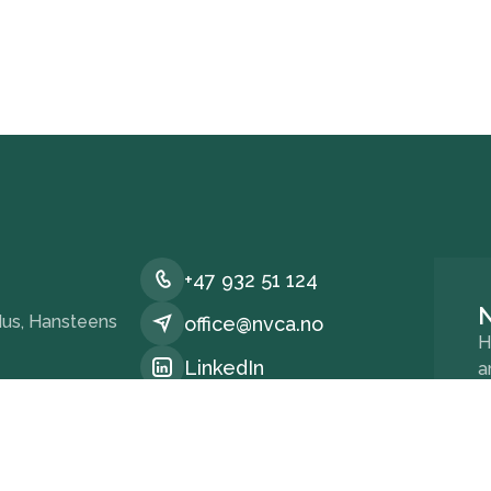
+47 932 51 124
us, Hansteens
office@nvca.no
H
LinkedIn
a